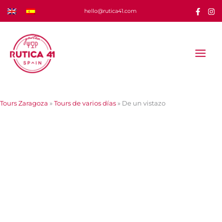
Ir
hello@rutica41.com
al
contenido
Tours Zaragoza
»
Tours de varios días
»
De un vistazo